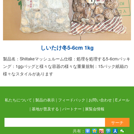
しいたけ冬5-6cm 1kg
製品名：Shiitakeマッシュルーム仕様：処理を処理する5-6cmパッキ
ング：1ggバッグと様々な容器の様々な重量規制：15パック紙箱の
様々なスタイルがあります
私たちについて
|
製品の表示
|
フィードバック
|
お問い合わせ
|
Eメール
|
基地が普及する
|
パートナー
|
展覧会情報
サーチ
共有：