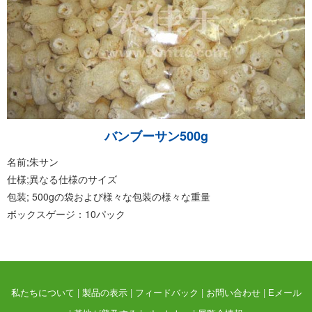
バンブーサン500g
名前;朱サン
仕様;異なる仕様のサイズ
包装; 500gの袋および様々な包装の様々な重量
ボックスゲージ：10パック
私たちについて
|
製品の表示
|
フィードバック
|
お問い合わせ
|
Eメール